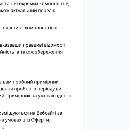
истання окремих компонентів,
також актуальний перелік
о частин і компонентів в
 вказавши правдиві відомості
дійність, а також збереження
дає вам пробний примірник
ршення пробного періоду ви
ий Примірник на умовах одного
озміщуються на Вебсайті за
на умовах цієї Оферти.