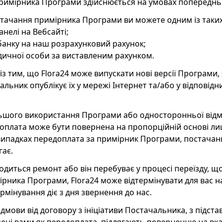
примірника Програми здійснюється на умовах попереднь
остачання примірника Програми ви можете одним із таких
анелі на Вебсайті;
і банку на наш розрахунковий рахунок;
дичної особи за виставленим рахунком.
ь із тим, що Flora24 може випускати нові версії Програми
альник опублікує їх у мережі Інтернет та/або у відпові
альшого використання Програми або односторонньої відм
доплата може бути повернена на пропорційній основі лиш
х випадках передоплата за примірник Програми, постача
гає.
водиться ремонт або він перебуває у процесі переїзду,
рника Програми, Flora24 може відтермінувати для вас н
ермінування діє з дня звернення до нас.
ідмови від договору з ініціативи Постачальника, з підст