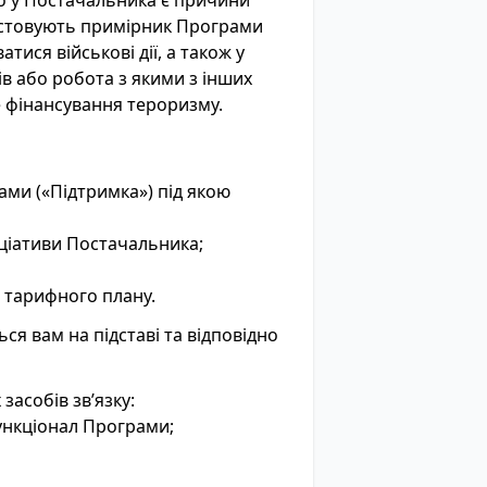
що у Постачальника є причини
истовують примірник Програми
тися військові дії, а також у
ів або робота з якими з інших
 фінансування тероризму.
ами («Підтримка») під якою
іціативи Постачальника;
 тарифного плану.
ься вам на підставі та відповідно
засобів зв’язку:
функціонал Програми;