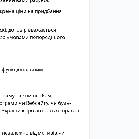
азаний вами рахунок.
окрема ціни на придбання
ежі, договір вважається
у за умовами попереднього
її функціональним
граму третім особам;
грами чи Вебсайту, чи будь-
 України «Про авторське право і
, незалежно від мотивів чи