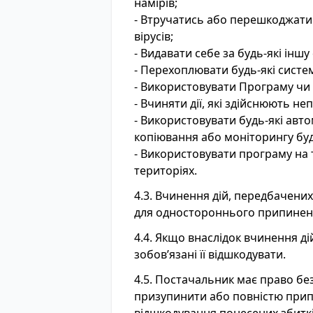
намірів;
- Втручатись або перешкоджати
вірусів;
- Видавати себе за будь-які інш
- Перехоплювати будь-які систем
- Використовувати Програму чи 
- Вчиняти дії, які здійснюють 
- Використовувати будь-які автом
копіювання або моніторингу буд
- Використовувати програму на 
територіях.
4.3. Вчинення дій, передбачених
для одностороннього припинен
4.4. Якщо внаслідок вчинення д
зобов’язані її відшкодувати.
4.5. Постачальник має право б
призупинити або повністю при