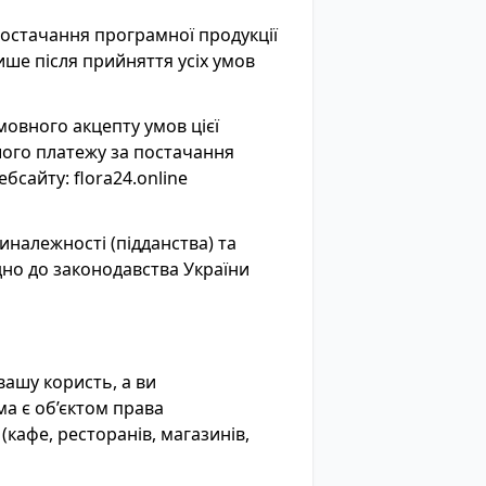
постачання програмної продукції
ше після прийняття усіх умов
мовного акцепту умов цієї
ого платежу за постачання
вебсайту:
flora24.online
иналежності (підданства) та
ідно до законодавства України
вашу користь, а ви
ма є об’єктом права
(кафе, ресторанів, магазинів,