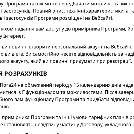
алу Програма також може передбачати можливість викор
 застосунків. Повний опис, технічні характеристики, а 
 і застосунків Програми розміщені на Вебсайті.
яхом надання вам доступу до примірника Програми, йог
 Інтернет.
 ви повинні створити персональний акаунт на Вебсайті,
ого ви дієте. Ви самостійно несете відповідальність за на
ого акаунту, який ви повинні придумати при реєстрації.
Я РОЗРАХУНКІВ
ті Flora24 на обмежений період у 15 календарних днів на
итися із її функціоналом та можливостями. Після заве
ібного вам функціоналу Програми та придбати відповідн
нів.
ня примірника Програми та інші умови тарифних планів р
ne
і становлять невід’ємну частину Договору, укладеного 