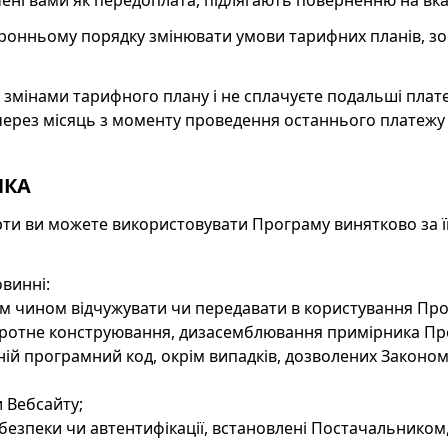
ачені вами як передоплата, підлягають поверненню на вк
торонньому порядку змінювати умови тарифних планів, з
і змінами тарифного плану і не сплачуєте подальші плат
 через місяць з моменту проведення останнього платеж
НКА
ферти ви можете використовувати Програму винятково за 
овинні:
им чином відчужувати чи передавати в користування Про
воротне конструювання, дизасемблювання примірника Про
ій програмний код, окрім випадків, дозволених Законом
 Вебсайту;
 безпеки чи автентифікації, встановлені Постачальником