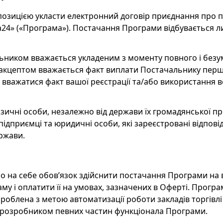
позицією укласти електронний договір приєднання про 
24» («Програма»). Постачання Програми відбувається ли
альником вважається укладеним з моменту повного і безу
 акцептом вважається факт виплати Постачальнику перш
вважатися факт вашої реєстрації та/або використання 
фізичні особи, незалежно від держави їх громадянської пр
-підприємці та юридичні особи, які зареєстровані відпов
ржави.
о на себе обов’язок здійснити постачання Програми на 
у і оплатити її на умовах, зазначених в Оферті. Програ
зроблена з метою автоматизації роботи закладів торгівлі 
 розробником певних частин функціонала Програми.