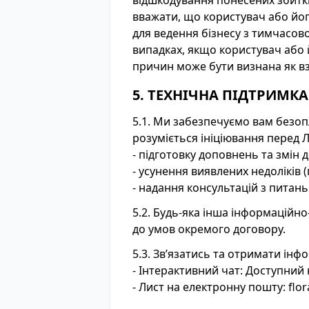
відшкодування понесених збиткі
вважати, що користувач або йо
для ведення бізнесу з тимчасово
випадках, якщо користувач або й
причин може бути визнана як в
5. ТЕХНІЧНА ПІДТРИМКА
5.1. Ми забезпечуємо вам безоп
розуміється ініціювання перед 
- підготовку доповнень та змін 
- усунення виявлених недоліків 
- надання консультацій з питан
5.2. Будь-яка інша інформаційно-
до умов окремого договору.
5.3. Зв’язатись та отримати інф
- Інтерактивний чат: Доступний 
- Лист на електронну пошту:
flo