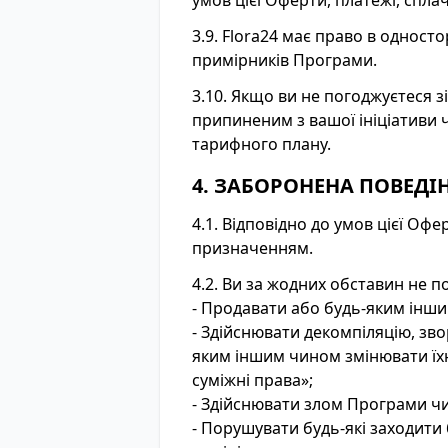
умов цієї Оферти, платежі, спл
3.9. Flora24 має право в однос
примірників Програми.
3.10. Якщо ви не погоджуєтеся з
припиненим з вашої ініціативи
тарифного плану.
4. ЗАБОРОНЕНА ПОВЕДІ
4.1. Відповідно до умов цієї О
призначенням.
4.2. Ви за жодних обставин не п
- Продавати або будь-яким інш
- Здійснювати декомпіляцію, з
яким іншим чином змінювати їхн
суміжні права»;
- Здійснювати злом Програми чи
- Порушувати будь-які заходити