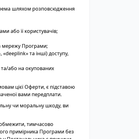
окрема шляхом розповсюдження
ми або її користувачів;
на мережу Програми;
 «deeplink» та інші) доступу,
 та/або на окупованих
умовам цієї Оферти, є підставою
аченої вами передплати.
альну чи моральну шкоду, ви
 обмежити, тимчасово
ого примірника Програми без