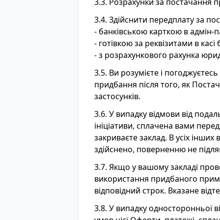
3.3. Розрахунки за постачання 
3.4. Здійснити передплату за п
- банківською карткою в адмін-п
- готівкою за реквізитами в кас
- з розрахункового рахунка юри
3.5. Ви розумієте і погоджуєтес
придбання після того, як Постач
застосунків.
3.6. У випадку відмови від под
ініціативи, сплачена вами пере
закриваєте заклад. В усіх інши
здійснено, поверненню не підля
3.7. Якщо у вашому закладі про
використання придбаного примі
відповідний строк. Вказане відт
3.8. У випадку односторонньої в