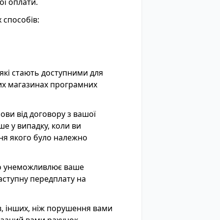
ої оплати.
 способів:
, які стають доступними для
дних магазинах програмних
ови від договору з вашої
е у випадку, коли ви
ння якого було належно
 що унеможливлює ваше
аступну передплату на
ав, інших, ніж порушення вами