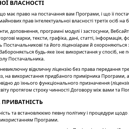
НОЇ ВЛАСНОСТІ
що має право на постачання вам Програми, і що її постач
йнових прав інтелектуальної власності третіх осіб на 
енти, доповнення, програмні модулі і застосунки, Вебсай
ргові марки, тексти, графіка, дані, статті, інформація, ф
 Постачальникові та його ліцензіарам й охороняються 
. Забороняється будь-яке їхнє використання у спосіб, не
олу Постачальника.
 невиключну відкличну ліцензію без права передання тре
з, на використання придбаного примірника Програми, а
відно до їхнього функціонального призначення (ліцензія
 світу протягом строку чинності Договору між вами та Flo
А ПРИВАТНІСТЬ
ість та встановлюємо певну політику і процедури щодо
 використанням Програми.