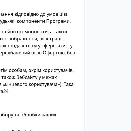
ання відповідно до умов цієї
будь-які компоненти Програми.
т та його компоненти, а також
ото, зображення, ілюстрації,
законодавством у сфері захисту
 передбачений цією Офертою, без
тім особам, окрім користувачів,
 також Вебсайту у межах
 «кінцевого користувача»). Така
ra24.
 збору та обробки ваших