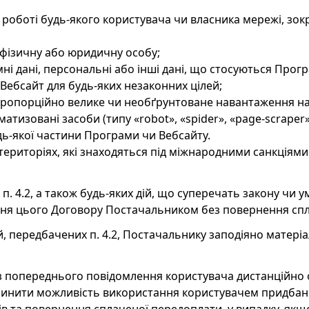
 роботі будь-якого користувача чи власника мережі, з
у фізичну або юридичну особу;
ні дані, персональні або інші дані, що стосуються Програ
Вебсайт для будь-яких незаконних цілей;
непропорційно велике чи необґрунтоване навантаження 
атизовані засоби (типу «robot», «spider», «page-scraper»,
ь-якої частини Програми чи Вебсайту.
територіях, які знаходяться під міжнародними санкціями
 п. 4.2, а також будь-яких дій, що суперечать закону чи 
ня цього Договору Постачальником без повернення спл
ій, передбачених п. 4.2, Постачальнику заподіяно матері
ез попереднього повідомлення користувача дистанційно
пинити можливість використання користувачем придбан