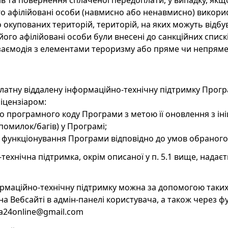
в та повернення сплаченої передоплати, у випадку, як
го афілійовані особи (навмисно або ненавмисно) викор
 окупованих територій, територій, на яких можуть відбува
ого афілійовані особи були внесені до санкційних списк
заємодія з елементами тероризму або пряме чи непряме
латну віддалену інформаційно-технічну підтримку Прогр
Ліцензіаром:
до програмного коду Програми з метою її оновлення з ін
(помилок/багів) у Програмі;
ь функціонування Програми відповідно до умов обраного
технічна підтримка, окрім описаної у п. 5.1 вище, надаєт
ормаційно-технічну підтримку можна за допомогою таких 
на Вебсайті в адмін-панелі користувача, а також через 
ra24online@gmail.com