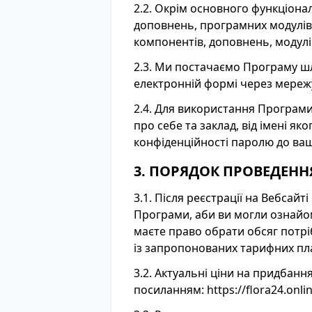
2.2. Окрім основного функціон
доповнень, програмних модулів і
компонентів, доповнень, модулів
2.3. Ми постачаємо Програму шл
електронній формі через мережу
2.4. Для використання Програми
про себе та заклад, від імені як
конфіденційності паролю до ваш
3. ПОРЯДОК ПРОВЕДЕНН
3.1. Після реєстрації на Вебсай
Програми, аби ви могли ознайом
маєте право обрати обсяг потр
із запропонованих тарифних пла
3.2. Актуальні ціни на придбан
посиланням:
https://flora24.onli