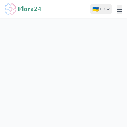
🇺🇦
UK